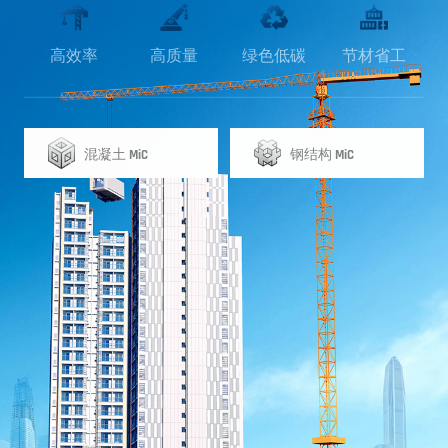
高效率
高质量
绿色低碳
节材省工
混凝土
钢结构
MiC
MiC