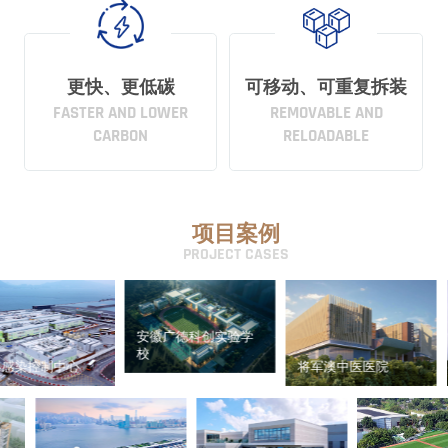
更快、更低碳
可移动、可重复拆装
FASTER AND LOWER
REMOVABLE AND
CARBON
RELOADABLE
项目案例
PROJECT CASES
安徽广德科创实验学
山东
校
控制中心
将军澳中医医院
驿站