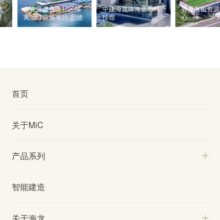
29区特
中央援建香港社区隔
中建海龙珠海基地科
香港有
综合大楼
离治疗设施项目-启德
技馆
心
首页
关于MiC
产品系列
智能建造
关于海龙