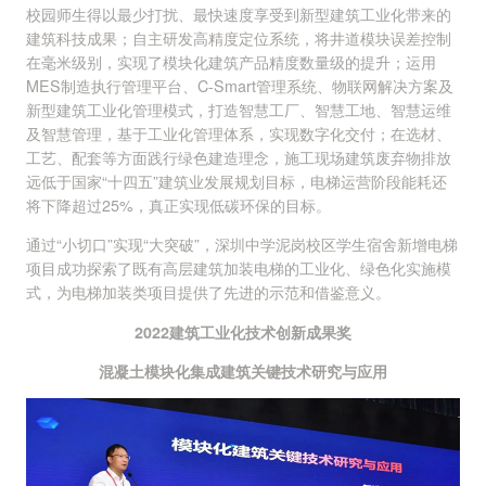
校园师生得以最少打扰、最快速度享受到新型建筑工业化带来的
建筑科技成果；自主研发高精度定位系统，将井道模块误差控制
在毫米级别，实现了模块化建筑产品精度数量级的提升；运用
MES制造执行管理平台、C-Smart管理系统、物联网解决方案及
新型建筑工业化管理模式，打造智慧工厂、智慧工地、智慧运维
及智慧管理，基于工业化管理体系，实现数字化交付；在选材、
工艺、配套等方面践行绿色建造理念，施工现场建筑废弃物排放
远低于国家“十四五”建筑业发展规划目标，电梯运营阶段能耗还
将下降超过25%，真正实现低碳环保的目标。
通过“小切口”实现“大突破”，深圳中学泥岗校区学生宿舍新增电梯
项目成功探索了既有高层建筑加装电梯的工业化、绿色化实施模
式，为电梯加装类项目提供了先进的示范和借鉴意义。
2022建筑工业化技术创新成果奖
混凝土模块化集成建筑关键技术研究与应用